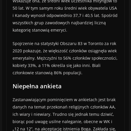
Wskazuje ona, że ​​średni wiek uczestnika mityngów to
50 lat. W tym samym roku średni wiek obywatela USA
i Kanady wynosił odpowiednio 37,7 i 40,5 lat. Spośród
wszystkich grup zawodowych najbardziej liczną
kategorię stanowią emeryci.
Spojrzenie na statystyki Obszaru 83 w Toronto za rok
2020 pokazuje, że większość członków osiągnęła wiek
emerytalny. Mężczyźni to 56% członków społeczności,
kobiety 33%, a 11% określa się jako inni. Biali
członkowie stanowią 86% populacji.
Niepełna ankieta
Zastanawiającym pominięciem w ankietach jest brak
danych na temat przekonań religijnych członków AA,
ich wiary i niewiary. Trudno się jednak temu dziwić,
biorąc pod uwagę usilne naleganie, obecne w WK i
„12 na 12”, na akceptację istnienia Boga. Zakłada się,