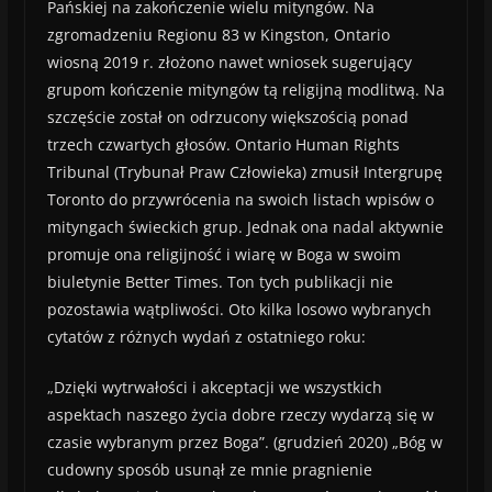
Pańskiej na zakończenie wielu mityngów. Na
zgromadzeniu Regionu 83 w Kingston, Ontario
wiosną 2019 r. złożono nawet wniosek sugerujący
grupom kończenie mityngów tą religijną modlitwą. Na
szczęście został on odrzucony większością ponad
trzech czwartych głosów. Ontario Human Rights
Tribunal (Trybunał Praw Człowieka) zmusił Intergrupę
Toronto do przywrócenia na swoich listach wpisów o
mityngach świeckich grup. Jednak ona nadal aktywnie
promuje ona religijność i wiarę w Boga w swoim
biuletynie Better Times. Ton tych publikacji nie
pozostawia wątpliwości. Oto kilka losowo wybranych
cytatów z różnych wydań z ostatniego roku:
„Dzięki wytrwałości i akceptacji we wszystkich
aspektach naszego życia dobre rzeczy wydarzą się w
czasie wybranym przez Boga”. (grudzień 2020) „Bóg w
cudowny sposób usunął ze mnie pragnienie