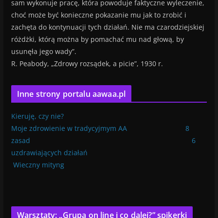
sam wykonuje pracę, która powoduje faktyczne wyleczenie,
choć może być konieczne pokazanie mu jak to zrobić i
zachęta do kontynuacji tych działań. Nie ma czarodziejskiej
różdżki, którą można by pomachać mu nad głową, by
usunęła jego wady”.
R. Peabody, „Zdrowy rozsądek, a picie”, 1930 r.
Inne strony portalu aawaa.pl
Kieruję, czy nie?
Moje zdrowienie w tradycyjmym AA
8
zasad
6
uzdrawiających działań
Wieczny mityng
Warsztaty: „Grupa on line i co dalej?” spikerki