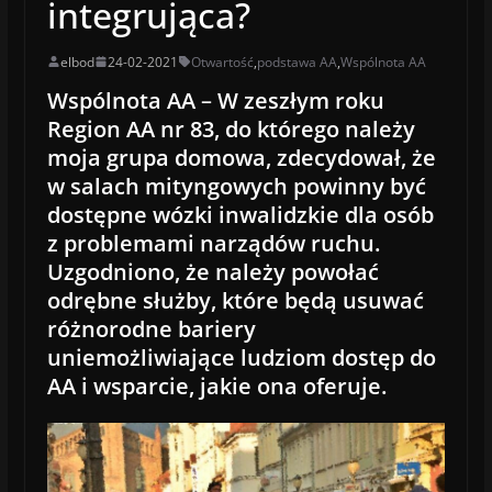
integrująca?
elbod
24-02-2021
Otwartość
,
podstawa AA
,
Wspólnota AA
Wspólnota AA
–
W zeszłym roku
Region AA nr 83, do którego należy
moja grupa domowa, zdecydował, że
w salach mityngowych powinny być
dostępne wózki inwalidzkie dla osób
z problemami narządów ruchu.
Uzgodniono, że należy powołać
odrębne służby, które będą usuwać
różnorodne bariery
uniemożliwiające ludziom dostęp do
AA i wsparcie, jakie ona oferuje.