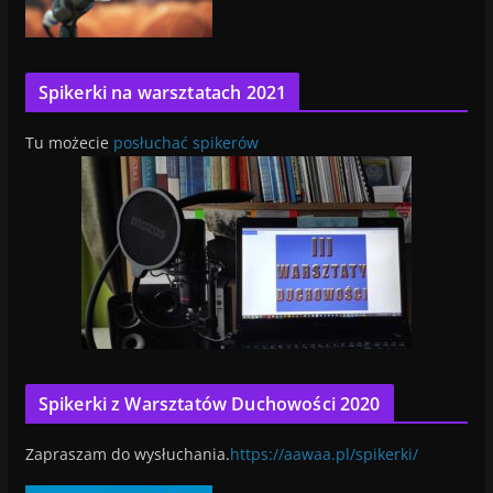
Spikerki na warsztatach 2021
Tu możecie
posłuchać spikerów
Spikerki z Warsztatów Duchowości 2020
Zapraszam do wysłuchania.
https://aawaa.pl/spikerki/