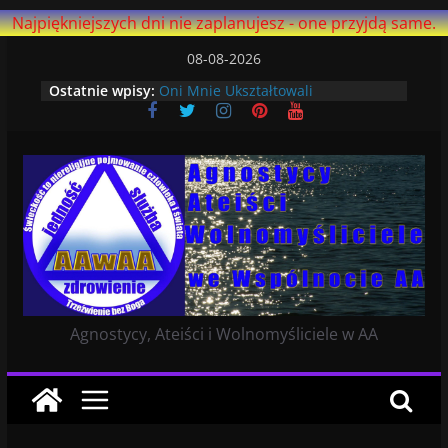
Najpiękniejszych dni nie zaplanujesz - one przyjdą same.
Przejdź
08-08-2026
do
Ostatnie wpisy:
Oni Mnie Ukształtowali
treści
Czekając: Siła Wyższa
Niewierzących
Dlaczego lepiej mi się trzeźwieje
bez Boga
Ostatni artykuł na AA Agnostica –
strona ma ponad 14 i pół roku!
Ucząc Się Żyć Na Nowo
Agnostycy, Ateiści i Wolnomyśliciele w AA