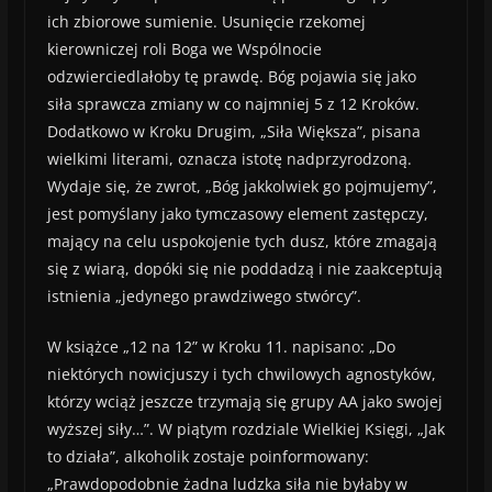
ich zbiorowe sumienie. Usunięcie rzekomej
kierowniczej roli Boga we Wspólnocie
odzwierciedlałoby tę prawdę. Bóg pojawia się jako
siła sprawcza zmiany w co najmniej 5 z 12 Kroków.
Dodatkowo w Kroku Drugim, „Siła Większa”, pisana
wielkimi literami, oznacza istotę nadprzyrodzoną.
Wydaje się, że zwrot, „Bóg jakkolwiek go pojmujemy”,
jest pomyślany jako tymczasowy element zastępczy,
mający na celu uspokojenie tych dusz, które zmagają
się z wiarą, dopóki się nie poddadzą i nie zaakceptują
istnienia „jedynego prawdziwego stwórcy”.
W książce „12 na 12” w Kroku 11. napisano: „Do
niektórych nowicjuszy i tych chwilowych agnostyków,
którzy wciąż jeszcze trzymają się grupy AA jako swojej
wyższej siły…”. W piątym rozdziale Wielkiej Księgi, „Jak
to działa”, alkoholik zostaje poinformowany:
„Prawdopodobnie żadna ludzka siła nie byłaby w