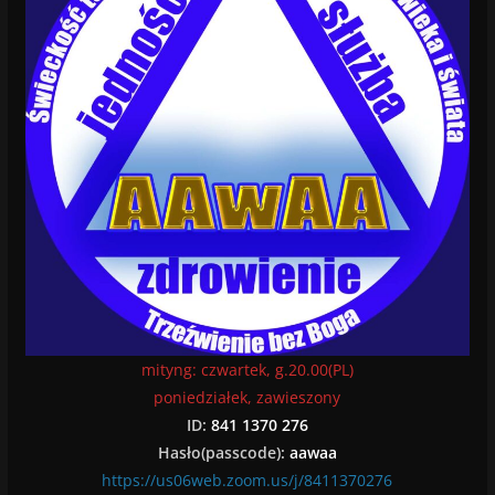
mityng: czwartek, g.20.00(PL)
poniedziałek, zawieszony
ID:
841 1370 276
Hasło(passcode):
aawaa
https://us06web.zoom.us/j/8411370276