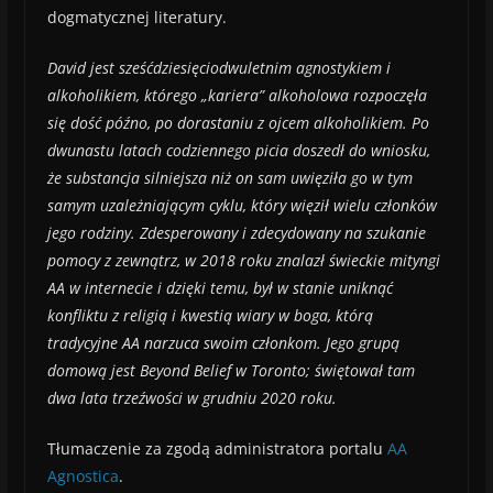
dogmatycznej literatury.
David jest sześćdziesięciodwuletnim agnostykiem i
alkoholikiem, którego „kariera” alkoholowa rozpoczęła
się dość późno, po dorastaniu z ojcem alkoholikiem. Po
dwunastu latach codziennego picia doszedł do wniosku,
że substancja silniejsza niż on sam uwięziła go w tym
samym uzależniającym cyklu, który więził wielu członków
jego rodziny. Zdesperowany i zdecydowany na szukanie
pomocy z zewnątrz, w 2018 roku znalazł świeckie mityngi
AA w internecie i dzięki temu, był w stanie uniknąć
konfliktu z religią i kwestią wiary w boga, którą
tradycyjne AA narzuca swoim członkom. Jego grupą
domową jest Beyond Belief w Toronto; świętował tam
dwa lata trzeźwości w grudniu 2020 roku.
Tłumaczenie za zgodą administratora portalu
AA
Agnostica
.