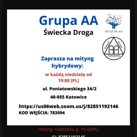
mityng: niedziela, g. 19.00(PL)
ID
:
82851192146