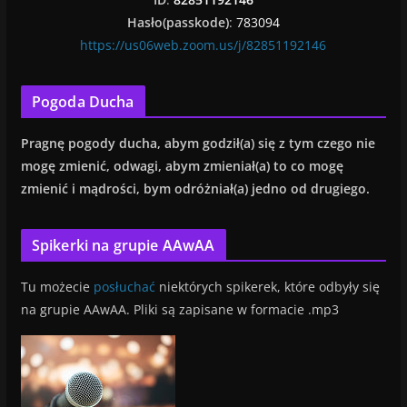
Hasło(passkode)
:
783094
https://us06web.zoom.us/j/82851192146
Pogoda Ducha
Pragnę
pogody ducha, abym godził(a) się z tym czego nie
mogę zmienić, od
wagi, abym zmieniał(a) to co mogę
zmienić i mądrości, bym odróżniał(a) jedno od drugiego.
Spikerki na grupie AAwAA
Tu możecie
posłuchać
niektórych spikerek, które odbyły się
na grupie AAwAA. Pliki są zapisane w formacie .mp3