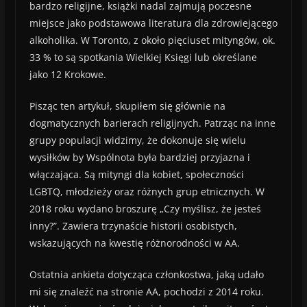
bardzo religijne, książki nadal zajmują poczesne
miejsce jako podstawowa literatura dla zdrowiejącego
alkoholika. W Toronto, z około pięciuset mityngów, ok.
33 % to są spotkania Wielkiej Księgi lub określane
jako 12 Krokowe.
Pisząc ten artykuł, skupiłem się głównie na
dogmatycznych barierach religijnych. Patrząc na inne
grupy populacji widzimy, że dokonuje się wielu
wysiłków by Wspólnota była bardziej przyjazna i
włączająca. Są mityngi dla kobiet, społeczności
LGBTQ, młodzieży oraz różnych grup etnicznych. W
2018 roku wydano broszurę „Czy myślisz, że jesteś
inny?”. Zawiera trzynaście historii osobistych,
wskazujących na kwestię różnorodności w AA.
Ostatnia ankieta dotycząca członkostwa, jaką udało
mi się znaleźć na stronie AA, pochodzi z 2014 roku.