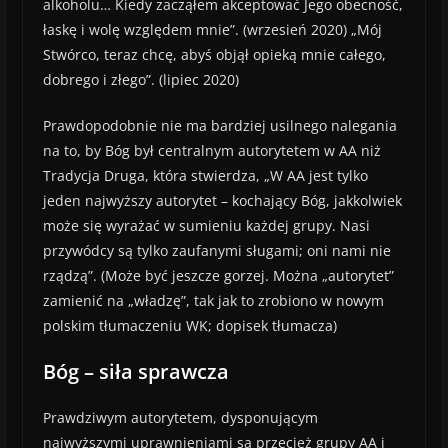
alkoholu… Kiedy zacząłem akceptować Jego obecność,
łaskę i wolę względem mnie”. (wrzesień 2020) „Mój
Stwórco, teraz chcę, abyś objął opieką mnie całego,
dobrego i złego”. (lipiec 2020)
Prawdopodobnie nie ma bardziej usilnego nalegania
na to, by Bóg był centralnym autorytetem w AA niż
Tradycja Druga, która stwierdza, „W AA jest tylko
jeden najwyższy autorytet – kochający Bóg, jakkolwiek
może się wyrażać w sumieniu każdej grupy. Nasi
przywódcy są tylko zaufanymi sługami; oni nami nie
rządzą”. (Może być jeszcze gorzej. Można „autorytet”
zamienić na „władzę”, tak jak to zrobiono w nowym
polskim tłumaczeniu WK; dopisek tłumacza)
Bóg – siła sprawcza
Prawdziwym autorytetem, dysponującym
najwyższymi uprawnieniami są przecież grupy AA i