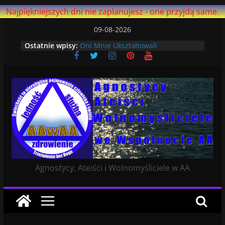
Najpiękniejszych dni nie zaplanujesz - one przyjdą same.
Przejdź
09-08-2026
do
Ostatnie wpisy:
Oni Mnie Ukształtowali
treści
Czekając: Siła Wyższa
Niewierzących
Dlaczego lepiej mi się trzeźwieje
bez Boga
Ostatni artykuł na AA Agnostica –
strona ma ponad 14 i pół roku!
Ucząc Się Żyć Na Nowo
Agnostycy, Ateiści i Wolnomyśliciele w AA