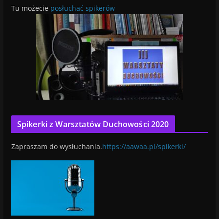
Tu możecie
posłuchać spikerów
Spikerki z Warsztatów Duchowości 2020
Zapraszam do wysłuchania.
https://aawaa.pl/spikerki/