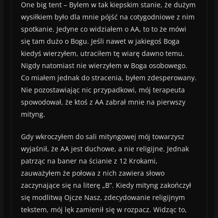
One big tent – Bylem w tak kiepskim stanie, że dużym
wysiłkiem było dla mnie pójść na cotygodniowe z nim
spotkanie. Jedyne co widziałem o AA, to to że mówi
się tam dużo o Bogu. Jeśli nawet w jakiegoś Boga
kiedyś wierzyłem, utraciłem tę wiarę dawno temu.
Nigdy natomiast nie wierzyłem w Boga osobowego.
Co miałem jednak do stracenia, byłem zdesperowany.
Nie pozostawiając nic przypadkowi, mój terapeuta
spowodował, że ktoś z AA zabrał mnie na pierwszy
mityng.
Gdy wkroczyłem do sali mityngowej mój towarzysz
wyjaśnił, że AA jest duchowe, a nie religijne. Jednak
patrząc na baner na ścianie z 12 Krokami,
zauważyłem że połowa z nich zawiera słowo
zaczynające się na literę „B”. Kiedy mityng zakończył
się modlitwą Ojcze Nasz, zdecydowanie religijnym
tekstem, mój lęk zamienił się w rozpacz. Widząc to,