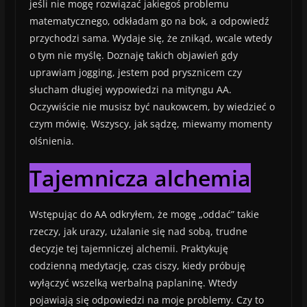
jeśli nie mogę rozwiązać jakiegoś problemu
matematycznego, odkładam go na bok, a odpowiedź
przychodzi sama. Wydaje się, że znikąd, wcale wtedy
o tym nie myślę. Doznaję takich objawień gdy
uprawiam jogging, jestem pod prysznicem czy
słucham długiej wypowiedzi na mityngu AA.
Oczywiście nie musisz być naukowcem, by wiedzieć o
czym mówię. Wszyscy, jak sądzę, miewamy momenty
olśnienia.
Tajemnicza alchemia
Wstępując do AA odkryłem, że mogę „oddać” takie
rzeczy, jak urazy, użalanie się nad sobą, trudne
decyzje tej tajemniczej alchemii. Praktykuję
codzienną medytację, czas ciszy, kiedy próbuję
wyłączyć wszelką werbalną paplaninę. Wtedy
pojawiają się odpowiedzi na moje problemy. Czy to