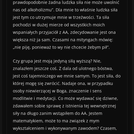
prawdopodobnie żadna ludzka siła nie może uwolnić
nas od alkoholizmu”. Dla mnie to właśnie ludzka siła
jest tym co utrzymuje mnie w trzeźwości. Ta siła
pochodzi w dużej mierze od wszystkich moich
wspaniałych przyjaciół z AA, zdecydowanie jest ona
większa niż ja sam. Czasami na mityngach mówię:
„nie piję, ponieważ to wy nie chcecie żebym pił”.
Czy grupa jest moją jedyną siłą wyższą? Nie,
znalazłem jeszcze coś. Z dala od ulotnego bóstwa,
jest coś tajemniczego we mnie samym. To jest siła, do
której mogę się zwrócić. Nadaje ona, w przypadku
osoby niewierzącej w Boga, znaczenie i sens
modlitwie i medytacji. Co może wydawać się dziwne,
zdawałem sobie sprawę z istnienia tej wewnętrznej
siły na długo zanim wstąpiłem do AA. Jestem
matematykiem, może to ma związek z mym
wykształceniem i wykonywanym zawodem? Czasem,