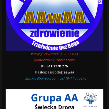
mityng: czwartek, g.20.00(PL)
poniedziałek, zawieszony
ID:
841 1370 276
Hasło(passcode):
aawaa
https://us06web.zoom.us/j/8411370276