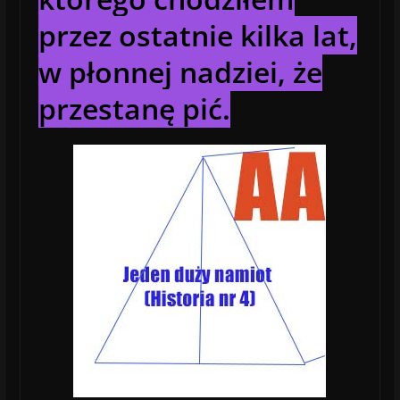
przez ostatnie kilka lat,
w płonnej nadziei, że
przestanę pić.