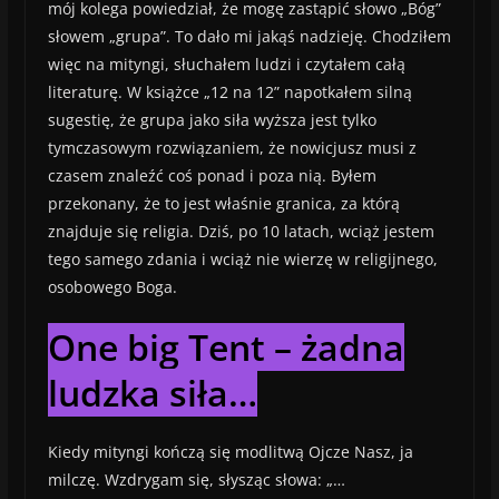
mój kolega powiedział, że mogę zastąpić słowo „Bóg”
słowem „grupa”. To dało mi jakąś nadzieję. Chodziłem
więc na mityngi, słuchałem ludzi i czytałem całą
literaturę. W książce „12 na 12” napotkałem silną
sugestię, że grupa jako siła wyższa jest tylko
tymczasowym rozwiązaniem, że nowicjusz musi z
czasem znaleźć coś ponad i poza nią. Byłem
przekonany, że to jest właśnie granica, za którą
znajduje się religia. Dziś, po 10 latach, wciąż jestem
tego samego zdania i wciąż nie wierzę w religijnego,
osobowego Boga.
One big Tent – żadna
ludzka siła…
Kiedy mityngi kończą się modlitwą Ojcze Nasz, ja
milczę. Wzdrygam się, słysząc słowa: „…