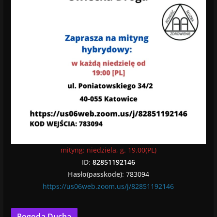
mityng: niedziela, g. 19.00(PL)
ID
:
82851192146
Hasło(passkode)
:
783094
https://us06web.zoom.us/j/82851192146
Pogoda Ducha