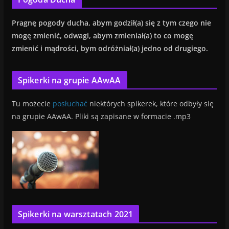
Pragnę
pogody ducha, abym godził(a) się z tym czego nie
mogę zmienić, od
wagi, abym zmieniał(a) to co mogę
zmienić i mądrości, bym odróżniał(a) jedno od drugiego.
Spikerki na grupie AAwAA
Tu możecie
posłuchać
niektórych spikerek, które odbyły się
na grupie AAwAA. Pliki są zapisane w formacie .mp3
Spikerki na warsztatach 2021