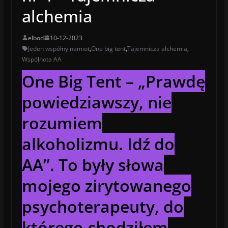
alchemia
elbod
10-12-2023
Jeden współny namiot
,
One big tent
,
Tajemnicza alchemia
,
Wspólnota AA
One Big Tent – „Prawdę
powiedziawszy, nie
rozumiem
alkoholizmu. Idź do
AA”. To były słowa
mojego zirytowanego
psychoterapeuty, do
którego chodziłem