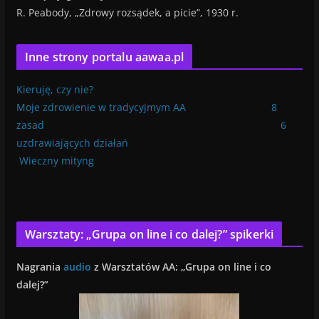
R. Peabody, „Zdrowy rozsądek, a picie”, 1930 r.
Inne strony portalu aawaa.pl
Kieruję, czy nie?
Moje zdrowienie w tradycyjmym AA
8
zasad
6
uzdrawiających działań
Wieczny mityng
Warsztaty: „Grupa on line i co dalej?” spikerki
Nagrania
audio
z Warsztatów AA: „Grupa on line i co
dalej?”