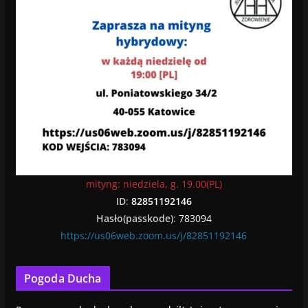
mityng: niedziela, g. 19.00(PL)
ID
:
82851192146
Hasło(passkode)
:
783094
https://us06web.zoom.us/j/82851192146
Pogoda Ducha