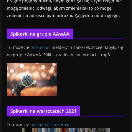
Pragnę
pogody ducha, abym godził(a) się z tym czego nie
mogę zmienić, od
wagi, abym zmieniał(a) to co mogę
zmienić i mądrości, bym odróżniał(a) jedno od drugiego.
Spikerki na grupie AAwAA
Tu możecie
posłuchać
niektórych spikerek, które odbyły się
na grupie AAwAA. Pliki są zapisane w formacie .mp3
Spikerki na warsztatach 2021
Tu możecie
posłuchać spikerów