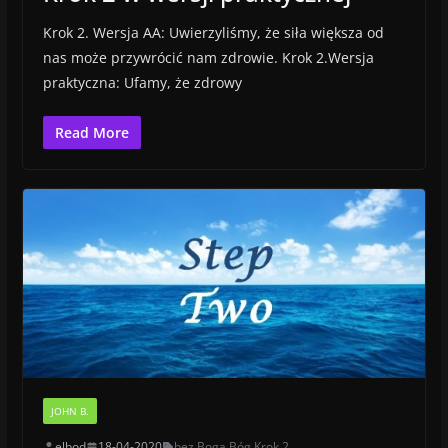
Krok 2. Wersja AA: Uwierzyliśmy, że siła większa od
nas może przywrócić nam zdrowie. Krok 2.Wersja
praktyczna: Ufamy, że zdrowy
Read More
JOHN B.
elbod
18-04-2020
bez Boga
,
Bóg
,
Krok 2