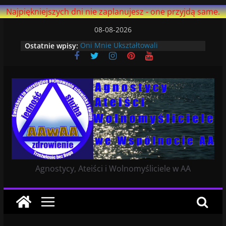
Najpiękniejszych dni nie zaplanujesz - one przyjdą same.
Przejdź
08-08-2026
do
Ostatnie wpisy:
Oni Mnie Ukształtowali
treści
Czekając: Siła Wyższa
Niewierzących
Dlaczego lepiej mi się trzeźwieje
bez Boga
Ostatni artykuł na AA Agnostica –
strona ma ponad 14 i pół roku!
Ucząc Się Żyć Na Nowo
Agnostycy, Ateiści i Wolnomyśliciele w AA