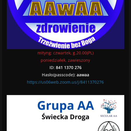
mityng: czwartek, g.20.00(PL)
poniedziałek, zawieszony
ID:
841 1370 276
Hasło(passcode):
aawaa
https://us06web.zoom.us/j/8411370276