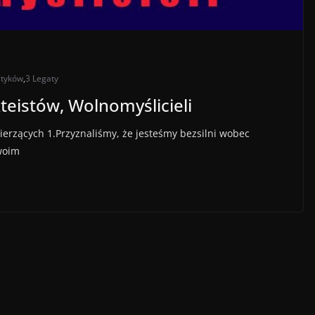
styków
,
3 Legaty
teistów, Wolnomyślicieli
ierzących 1.Przyznaliśmy, że jesteśmy bezsilni wobec
swoim