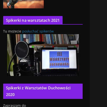
Spikerki na warsztatach 2021
Tu możecie
posłuchać spikerów
Spikerki z Warsztatów Duchowości
2020
Zapraszam do