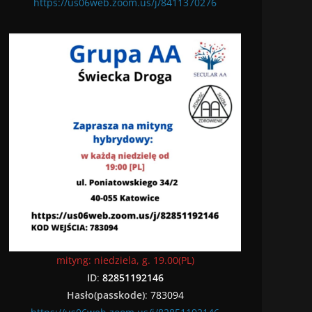
https://us06web.zoom.us/j/8411370276
mityng: niedziela, g. 19.00(PL)
ID
:
82851192146
Hasło(passkode)
:
783094