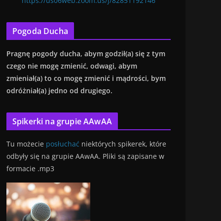
https://us06web.zoom.us/j/82851192146
Pogoda Ducha
Pragnę
pogody ducha, abym godził(a) się z tym
czego nie mogę zmienić, od
wagi, abym
zmieniał(a) to co mogę zmienić i mądrości, bym
odróżniał(a) jedno od drugiego.
Spikerki na grupie AAwAA
Tu możecie
posłuchać
niektórych spikerek, które
odbyły się na grupie AAwAA. Pliki są zapisane w
formacie .mp3