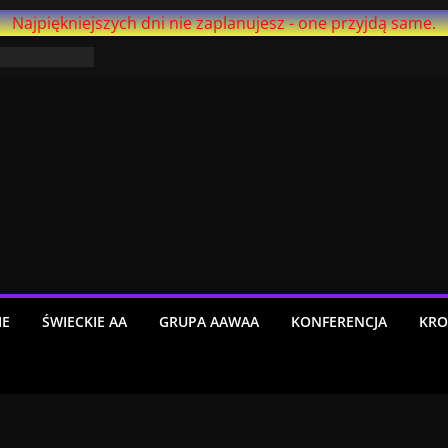
Najpiękniejszych dni nie zaplanujesz - one przyjdą same.
trzeźwieje
Agnostica –
ół roku!
IE
ŚWIECKIE AA
GRUPA AAWAA
KONFERENCJA
KRO