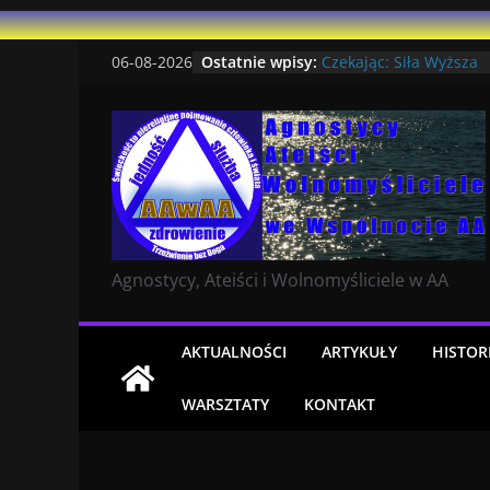
Przejdź
Oni Mnie Ukształtowali
Ostatnie wpisy:
06-08-2026
Czekając: Siła Wyższa
do
Niewierzących
treści
Dlaczego lepiej mi się 
bez Boga
Ostatni artykuł na AA 
strona ma ponad 14 i p
Ucząc Się Żyć Na Nowo
Agnostycy, Ateiści i Wolnomyśliciele w AA
AKTUALNOŚCI
ARTYKUŁY
HISTOR
WARSZTATY
KONTAKT