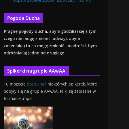
https://us06web.zoom.us/j/82851192146
Pogoda Ducha
Pragnę
pogody ducha, abym godził(a) się z tym
czego nie mogę zmienić, od
wagi, abym
zmieniał(a) to co mogę zmienić i mądrości, bym
odróżniał(a) jedno od drugiego.
Spikerki na grupie AAwAA
Tu możecie
posłuchać
niektórych spikerek, które
odbyły się na grupie AAwAA. Pliki są zapisane w
formacie .mp3