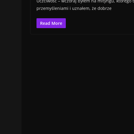
Uczciwość – wczoraj byłem na mityngu, którego 
przemyśleniami i uznałem, że dobrze
Read More