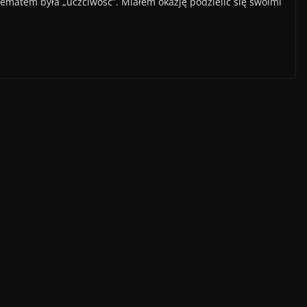
tematem była „uczciwość”. Miałem okazję podzielić się swoimi