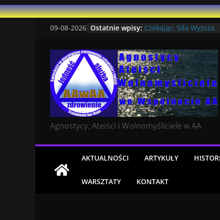
Oni Mnie Ukształtowali
Przejdź
Ostatnie wpisy:
09-08-2026
Czekając: Siła Wyższa
do
Niewierzących
treści
Dlaczego lepiej mi się 
bez Boga
Ostatni artykuł na AA 
strona ma ponad 14 i p
Ucząc Się Żyć Na Nowo
Agnostycy, Ateiści i Wolnomyśliciele w AA
AKTUALNOŚCI
ARTYKUŁY
HISTOR
WARSZTATY
KONTAKT