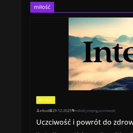
miłość
ARTYKUŁY
elbod
29-12-2025
miłość
,
mityng
,
uczciwość
Uczciwość i powrót do zdro