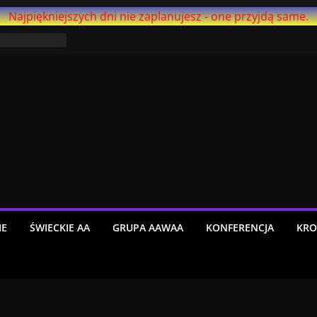
Najpiękniejszych dni nie zaplanujesz - one przyjdą same.
trzeźwieje
Agnostica –
ół roku!
IE
ŚWIECKIE AA
GRUPA AAWAA
KONFERENCJA
KRO