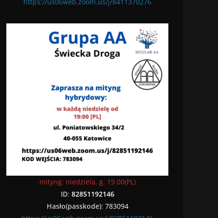
https://us06web.zoom.us/j/8411370276
mityng: niedziela, g. 19.00(PL)
ID
:
82851192146
Hasło(passkode)
:
783094