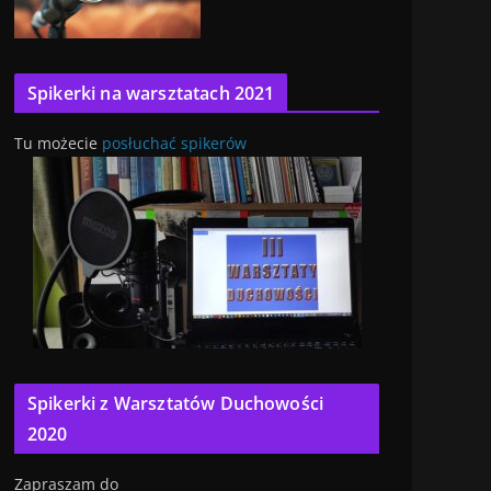
Spikerki na warsztatach 2021
Tu możecie
posłuchać spikerów
Spikerki z Warsztatów Duchowości
2020
Zapraszam do