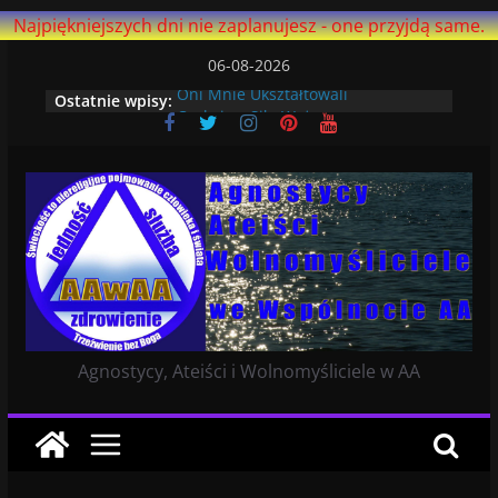
Najpiękniejszych dni nie zaplanujesz - one przyjdą same.
Przejdź
06-08-2026
do
Ostatnie wpisy:
Oni Mnie Ukształtowali
treści
Czekając: Siła Wyższa
Niewierzących
Dlaczego lepiej mi się trzeźwieje
bez Boga
Ostatni artykuł na AA Agnostica –
strona ma ponad 14 i pół roku!
Ucząc Się Żyć Na Nowo
Agnostycy, Ateiści i Wolnomyśliciele w AA