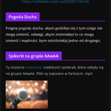
https://us06web.zoom.us/j/82851192146
Pogoda Ducha
Pragnę
pogody ducha, abym godził(a) się z tym czego nie
mogę zmienić, od
wagi, abym zmieniał(a) to co mogę
zmienić i mądrości, bym odróżniał(a) jedno od drugiego.
Spikerki na grupie AAwAA
Tu możecie
posłuchać
niektórych spikerek, które odbyły się
na grupie AAwAA. Pliki są zapisane w formacie .mp3