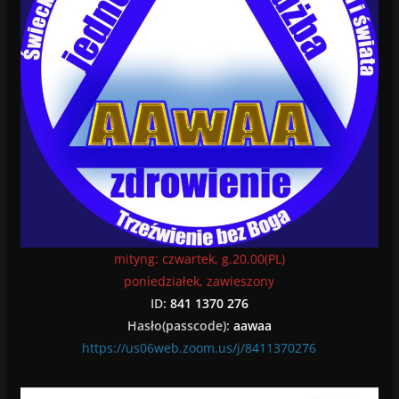
mityng: czwartek, g.20.00(PL)
poniedziałek, zawieszony
ID:
841 1370 276
Hasło(passcode):
aawaa
https://us06web.zoom.us/j/8411370276