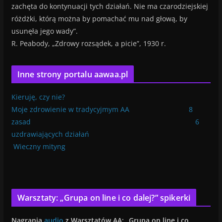
zachęta do kontynuacji tych działań. Nie ma czarodziejskiej
różdżki, którą można by pomachać mu nad głową, by
usunęła jego wady”.
R. Peabody, „Zdrowy rozsądek, a picie”, 1930 r.
Inne strony portalu aawaa.pl
Kieruję, czy nie?
Moje zdrowienie w tradycyjmym AA
8
zasad
6
uzdrawiających działań
Wieczny mityng
Warsztaty: „Grupa on line i co dalej?” spikerki
Nagrania
audio
z Warsztatów AA: „Grupa on line i co