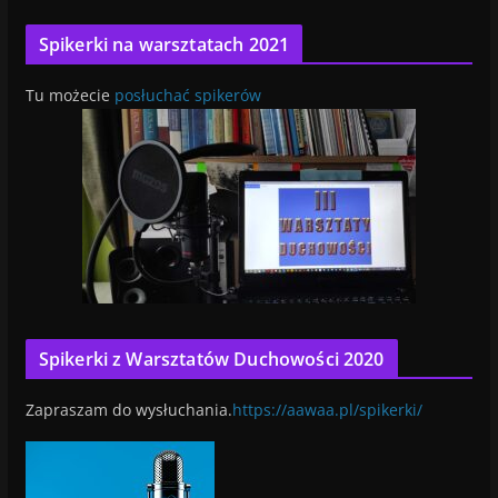
Spikerki na warsztatach 2021
Tu możecie
posłuchać spikerów
Spikerki z Warsztatów Duchowości 2020
Zapraszam do wysłuchania.
https://aawaa.pl/spikerki/