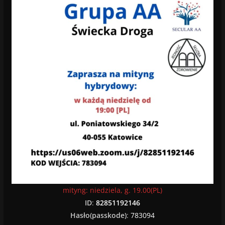
mityng: niedziela, g. 19.00(PL)
ID
:
82851192146
Hasło(passkode)
:
783094